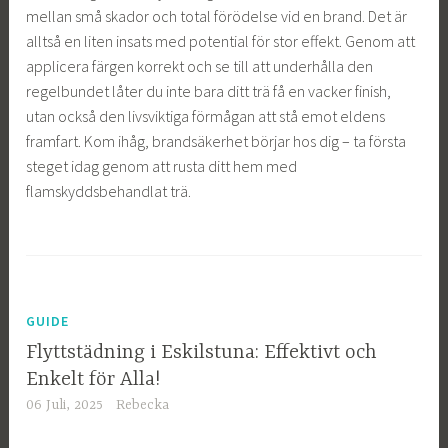
mellan små skador och total förödelse vid en brand. Det är
alltså en liten insats med potential för stor effekt. Genom att
applicera färgen korrekt och se till att underhålla den
regelbundet låter du inte bara ditt trä få en vacker finish,
utan också den livsviktiga förmågan att stå emot eldens
framfart. Kom ihåg, brandsäkerhet börjar hos dig – ta första
steget idag genom att rusta ditt hem med
flamskyddsbehandlat trä.
GUIDE
Flyttstädning i Eskilstuna: Effektivt och
Enkelt för Alla!
06 Juli, 2025
Rebecka