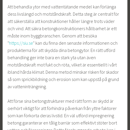
Att behandla ytor med vattentätande medel kan förlänga
dess livslängd och motståndskraft. Detta steg är centralt för
att säkerställa att konstruktioner håller längre trots väder
och vind. Att säkra betongkonstruktioners hållbarhet är ett
måste inom byggbranschen. Genom att besöka
"
https://siu.se
" kan du finna den senaste informationen och
produkterna för att skydda dina betongytor. En rätt utförd
behandling ger inte bara en stark yta utan även
motståndskraft mot fukt och röta, vilket är essentiellt i vårt
ibland hårda klimat. Denna metod minskar risken för skador
så som sprickbildning och erosion som kan uppstå på grund
av vatteninträngning.
Att förse sina betongstrukturer med rätt form av skydd är
oerhört viktigt för att förhindra påverkan från yttre faktorer
som kan förkorta deras livstid. En väl utförd impregnering
betong garanterar en tålig barriär som effektivt stöter bort