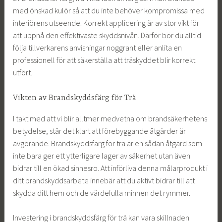
med önskad kulör så att du inte behöver kompromissa med
interiörens utseende. Korrekt applicering är av stor vikt för
att uppnå den effektivaste skyddsnivån. Därför bör du alltid
följa tillverkarens anvisningar noggrant eller anlita en
professionell för att säkerställa att träskyddet blir korrekt
utfört.
Vikten av Brandskyddsfärg för Trä
I takt med att vi blir alltmer medvetna om brandsäkerhetens
betydelse, står det klart att förebyggande åtgärder är
avgörande. Brandskyddsfärg för trä är en sådan åtgärd som
inte bara ger ett ytterligare lager av säkerhet utan även
bidrar till en ökad sinnesro. Att införliva denna målarprodukt i
ditt brandskyddsarbete innebär att du aktivt bidrar till att
skydda ditt hem och de värdefulla minnen det rymmer.
Investering i brandskyddsfärg för trä kan vara skillnaden