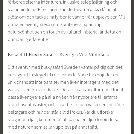
förberedelserna inför turen, inklusive selepåsättning och
spannbindning. Efter turen kan deltagarna också få tid att
sköta om och tacka sina fyrbenta vänner för upplevelsen. Vill
du ha en äventyrsresa som kombinerar spänning,
naturskönhet och en touch av kulturell historia, är detta en
oumbärlig erfarenhet.
Boka ditt Husky Safari i Sveriges Vita Vildmark
Ditt äventyr med husky safari Sweden väntar på dig och det
är dags att ta steget ut i det okända. Varje tur erbjuder en
unik chans att inte bara se, men även interagera med det
vackra svenska landskapet. Dessa safaris är utformade för att
passa äventyrare på alla nivåer, från nybörjare till erfarna
utomhusentusiaster, och säkerheten och välfärden för både
deltagare och hundar står alltid i fokus. När du utforskar
skogar och fjäll, kommer du att känna en djup förbindelse
med naturen som sällan upplevs på annat sätt.