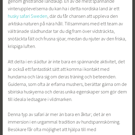
genom gnistrande landskap. En av de mest spännande
vinterupplevelserna du kan ha i detta nordiska land är ett
husky safari Sweden
, där du får chansen att uppleva den
arktiska naturen på nära håll. Tillsammans med ett team av
vältränade slädhundar tar du dig fram över vidsträckta,
snötäckta fält och frusna sjöar, medan du njuter av den friska,
krispiga luften.
Att delta i en slädtur är inte bara en spännande aktivitet, det
är också ett fantastiskt sätt att komma i kontakt med
hundarna och lära sig om deras träning och beteenden.
Guiderna, som ofta är erfarna mushers, berättar gärna om de
sibiriska huskyerna och deras unika egenskaper som gör dem
till ideala ledsagare i vildmarken.
Denna typ av safari är mer än bara en åktur; det är en
immersion i en urgammal tradition av hundspannskörning.
Besökare får ofta möjlighet att hjälpa till med