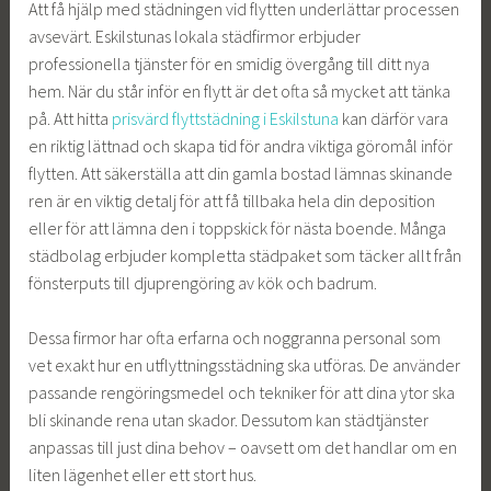
Att få hjälp med städningen vid flytten underlättar processen
avsevärt. Eskilstunas lokala städfirmor erbjuder
professionella tjänster för en smidig övergång till ditt nya
hem. När du står inför en flytt är det ofta så mycket att tänka
på. Att hitta
prisvärd flyttstädning i Eskilstuna
kan därför vara
en riktig lättnad och skapa tid för andra viktiga göromål inför
flytten. Att säkerställa att din gamla bostad lämnas skinande
ren är en viktig detalj för att få tillbaka hela din deposition
eller för att lämna den i toppskick för nästa boende. Många
städbolag erbjuder kompletta städpaket som täcker allt från
fönsterputs till djuprengöring av kök och badrum.
Dessa firmor har ofta erfarna och noggranna personal som
vet exakt hur en utflyttningsstädning ska utföras. De använder
passande rengöringsmedel och tekniker för att dina ytor ska
bli skinande rena utan skador. Dessutom kan städtjänster
anpassas till just dina behov – oavsett om det handlar om en
liten lägenhet eller ett stort hus.