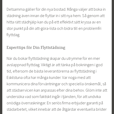
Detsamma gäller för din nya bostad. Många väljer att boka in
städning även innan de flyttar in i sitt nya hem. Så genom att
hitta rätt städhjälp kan du på ett effektivt sätt kryssa av en
stor punkt på din att-göra-lista och bidra till en problemfri
flyttdag.
Experttips för Din Flyttstädning
När du bokar flyttstädning skapar du utrymme för en mer
avslappnad flyttdag. Viktigt är att tänka på bokningen i god
tid, eftersom de bästa leverantörerna av flyttstädning i
Eskilstuna ofta har många kunder. Var noga med att
kommunicera dina förväntningar och speciella önskemål, så
att städservicen kan anpassas efter dina behov. Glöm inte att
undersöka vad som faktiskt ingår i tjänsten, för att undvika
onödiga överraskningar. En seriös firma erbjuder garanti på
städarbetet, vilket innebär att de åtgärdar eventuella brister