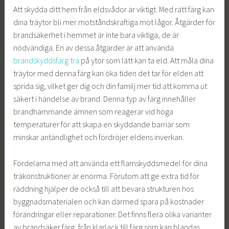
Att skydda ditt hem från eldsvådor är viktigt. Med rätt färg kan
dina träytor bli mer motståndskraftiga mot lågor. Åtgärder för
brandsäkerhet i hemmet är inte bara viktiga, de är
nödvändiga. En av dessa åtgärder är att använda
brandskyddsfärg trä
på ytor som lätt kan ta eld. Att måla dina
träytor med denna färg kan öka tiden det tar för elden att
sprida sig, vilket ger dig och din familj mer tid att komma ut
säkert i händelse av brand. Denna typ av färg innehåller
brandhämmande ämnen som reagerar vid höga
temperaturer för att skapa en skyddande barriär som
minskar antändlighet och fördröjer eldens inverkan.
Fördelarna med att använda ett flamskyddsmedel för dina
träkonstruktioner är enorma. Förutom att ge extra tid för
räddning hjälper de också till att bevara strukturen hos
byggnadsmaterialen och kan därmed spara på kostnader
förändringar eller reparationer. Det finns flera olika varianter
av brandsäker färg, från klarlack till färg som kan blandas