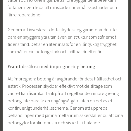
vatten och föroreningar. Detta förebyggande arbete kan i
förlängningen leda till minskade underhållskostnader och
färre reparationer.
Genom att investera i detta skyddssteg garanterar du inte
bara en snyggare yta utan även en struktur som står emot
tidens tand. Det är en liten insats för en långsiktig trygghet
som håller din betong stark och hållbar år efter år.
Framtidssäkra med impregnering betong
Att impregnera betong är avgörande för dess hållfasthet och
estetik. Processen skyddar effektivt mot de slitage som
vädret kan åsamka. Tänk på att regelbunden impregnering
betong inte bara är en engångsåtgärd utan en del av ett
kontinuerligt underhållsschema. Genom att upprepa
behandlingen med jämna mellanrum säkerställer du att dina
betongytor förblir robusta och visuellt tilltalande.